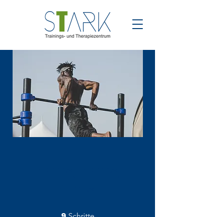
Arms, Arms,
Arms!
9
9 Schritte
Schritte