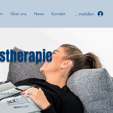
Anmelden
um
Über uns
News
Kontakt
stherapie
mit Ihrem Arzt ab!