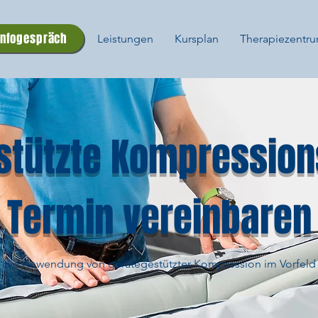
Infogespräch
Leistungen
Kursplan
Therapiezentr
stützte Kompression
Termin vereinbaren
e die Anwendung von gerätegestützter Kompression im Vorfeld 