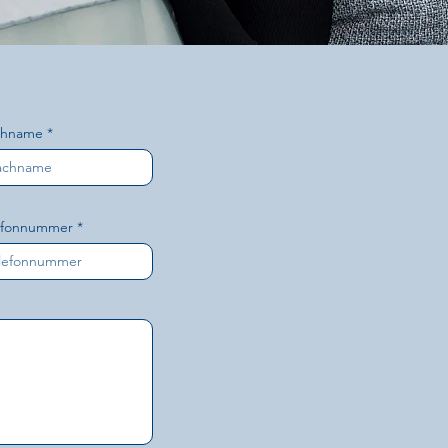
chname
efonnummer