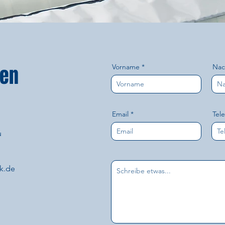
ben
Vorname
Na
Email
Tel
u
k.de