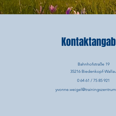
Kontaktanga
Bahnhofstraße 19
35216 Biedenkopf-Walla
0 64 61 / 75 85 921
yvonne.weigel@trainingszentrum-