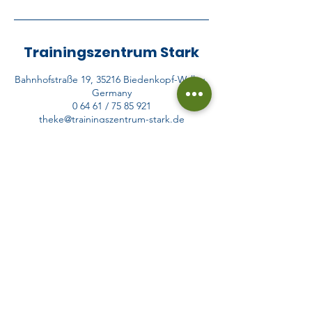
Trainingszentrum Stark
Bahnhofstraße 19, 35216 Biedenkopf-Wallau,
Germany
0 64 61 / 75 85 921
theke@trainingszentrum-stark.de
Öffnungszeiten
Mo / Di / Mi
08:00 - 21:00 Uhr
Do
08:00 -
12:00
Uhr