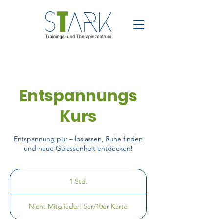
Entspannungs
Kurs
Entspannung pur – loslassen, Ruhe finden
und neue Gelassenheit entdecken!
1 Std.
1
S
Nicht-
t
Mitglieder:
Nicht-Mitglieder: 5er/10er Karte
5er/10er
d
Karte