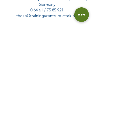
Germany
0 64 61 / 75 85 921
theke@trainingszentrum-stark.de
Öffnungszeiten
Mo / Di / Mi
08:00 - 21:00 Uhr
Do
08:00 -
12:00
Uhr
15:00 - 21:00 Uhr
Fr
07:00 - 21:00
Uhr
Sa / So
09:00 - 15:00 Uhr